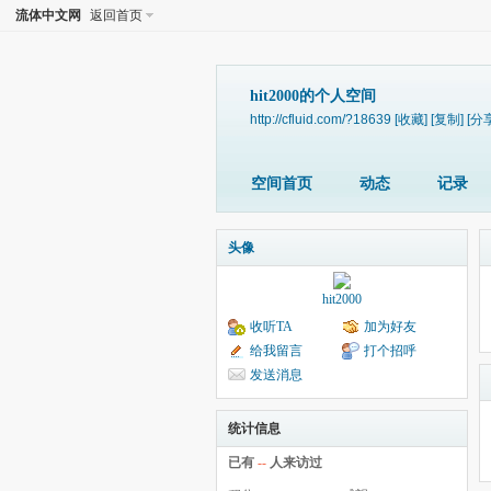
流体中文网
返回首页
hit2000的个人空间
http://cfluid.com/?18639
[收藏]
[复制]
[分
空间首页
动态
记录
头像
hit2000
收听TA
加为好友
给我留言
打个招呼
发送消息
统计信息
已有
--
人来访过