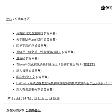
流体中文
论坛
› 公共事务区
免费的论文查重网站
(1篇回复)
关于旧版开放的疑问
(1篇回复)
回复下载问题
(5篇回复)
升级用户组之后，没有邀请权限了
(2篇回复)
邀请码
(1篇回复)
在icem中怎么把线关联到曲面上？是进行投影吗？
(2篇回复)
新人报道
(1篇回复)
国庆中秋快乐!
(2篇回复)
DaVis-PIV系统图像数据采集和硬件控制的集成软件平台怎么识别不了C
新人有资源要分享
(1篇回复)
页:
1
2
3
4
5
6
[7]
8
9
10
11
12
13
14
15
16
查看完整版本:
公共事务区