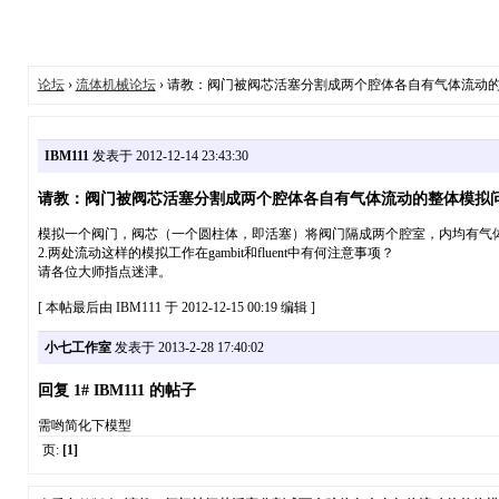
论坛
›
流体机械论坛
› 请教：阀门被阀芯活塞分割成两个腔体各自有气体流动
IBM111
发表于 2012-12-14 23:43:30
请教：阀门被阀芯活塞分割成两个腔体各自有气体流动的整体模拟
模拟一个阀门，阀芯（一个圆柱体，即活塞）将阀门隔成两个腔室，内均有气体
2.两处流动这样的模拟工作在gambit和fluent中有何注意事项？
请各位大师指点迷津。
[ 本帖最后由 IBM111 于 2012-12-15 00:19 编辑 ]
小七工作室
发表于 2013-2-28 17:40:02
回复 1# IBM111 的帖子
需哟简化下模型
页:
[1]