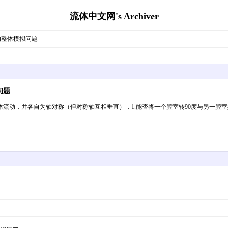
流体中文网's Archiver
的整体模拟问题
问题
流动，并各自为轴对称（但对称轴互相垂直），1.能否将一个腔室转90度与另一腔室