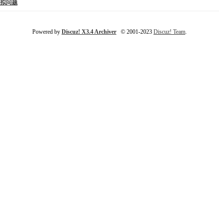
拟问题
Powered by
Discuz! X3.4 Archiver
© 2001-2023
Discuz! Team
.