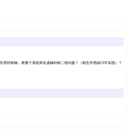
共用对称轴，将整个系统简化成轴对称二维问题？（相互作用由UDF实现）？