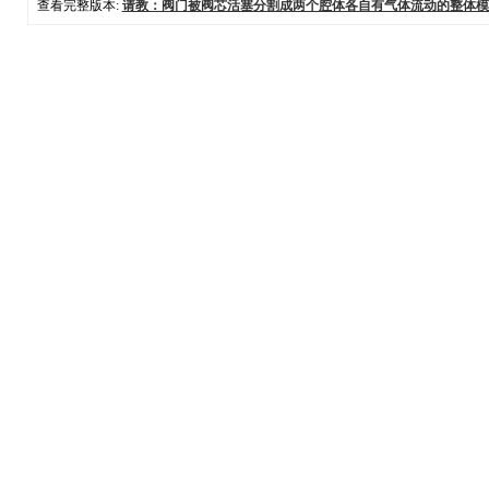
查看完整版本:
请教：阀门被阀芯活塞分割成两个腔体各自有气体流动的整体模