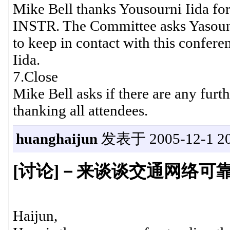
Mike Bell thanks Yousourni Iida for
INSTR. The Committee asks Yasoun
to keep in contact with this confere
Iida.
7.Close
Mike Bell asks if there are any furt
thanking all attendees.
huanghaijun
发表于 2005-12-1 20
[讨论]－来谈谈交通网络可
Haijun,