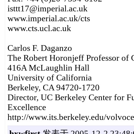
isttt17@imperial.ac.uk
www.imperial.ac.uk/cts
www.cts.ucl.ac.uk
Carlos F. Daganzo
The Robert Horonjeff Professor of 
416A McLaughlin Hall
University of California
Berkeley, CA 94720-1720
Director, UC Berkeley Center for F
Excellence
http://www.its.berkeley.edu/volvoc
hxwfirst
发表于 2005-12-2 23:48: