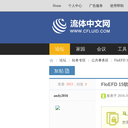
Home
个人中心
广告服务
使用帮助
论坛
家园
会议
工具
论坛
站务专区
公共事务区
FloEF
FloEFD 
查看:
3953
|
回复:
0
流
»
›
›
›
andy2016
发表于 2016-10-
马
您