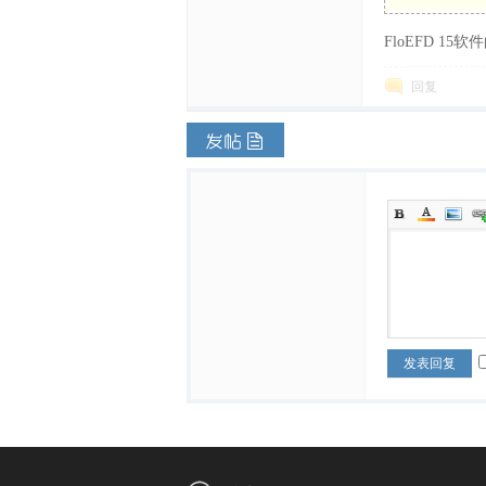
FloEFD 1
体
回复
中
发表回复