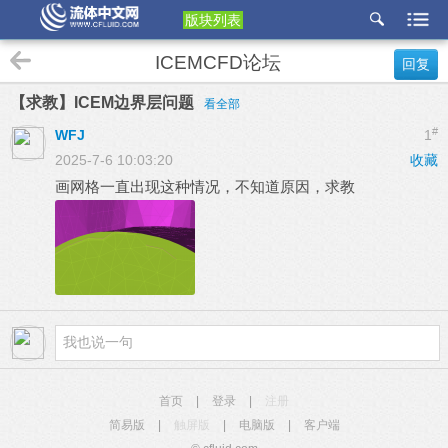
版块列表
etu
ICEMCFD论坛
回复
p
【求教】ICEM边界层问题
看全部
#
WFJ
1
2025-7-6 10:03:20
收藏
画网格一直出现这种情况，不知道原因，求教
首页
|
登录
|
注册
简易版
|
触屏版
|
电脑版
|
客户端