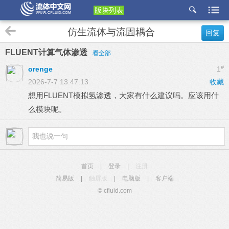
版块列表
etu
仿生流体与流固耦合
回复
p
FLUENT计算气体渗透
看全部
#
orenge
1
2026-7-7 13:47:13
收藏
想用FLUENT模拟氢渗透，大家有什么建议吗。应该用什
么模块呢。
首页
|
登录
|
注册
简易版
|
触屏版
|
电脑版
|
客户端
© cfluid.com