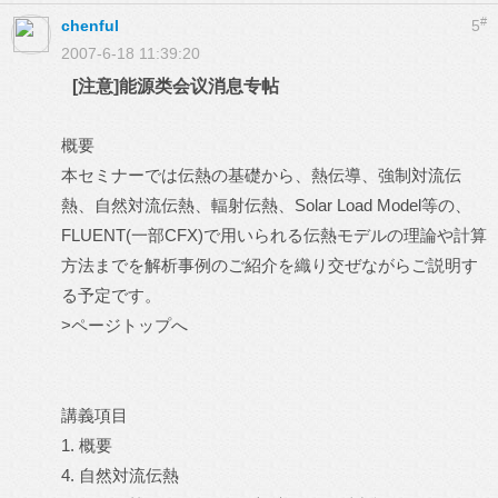
#
chenful
5
2007-6-18 11:39:20
[注意]能源类会议消息专帖
概要
本セミナーでは伝熱の基礎から、熱伝導、強制対流伝
熱、自然対流伝熱、輻射伝熱、Solar Load Model等の、
FLUENT(一部CFX)で用いられる伝熱モデルの理論や計算
方法までを解析事例のご紹介を織り交ぜながらご説明す
る予定です。
>ページトップへ
講義項目
1. 概要
4. 自然対流伝熱