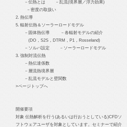
－伝熱とは －乱流(境界層／浮力効果)
－密度の取扱い
2. 熱伝導
5. 輻射伝熱＆ソーラーロードモデル
－固体熱伝導 －各輻射モデルの紹介
(DO，S2S，DTRM，P1，Rosseland)
－ソルバ設定 －ソーラーロードモデル
3. 強制対流伝熱
－熱伝達係数
－層流熱境界層
－乱流モデルと壁関数
>ページトップへ
開催要項
対象 伝熱解析を行う(あるいは行おうとしている)CFDソ
フトウェアユーザを対象としています。セミナーで紹介