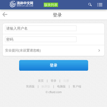
版块列表
etu
登录
p
安全提问(未设置请忽略)
登录
首页
|
登录
|
注册
简易版
|
触屏版
|
电脑版
|
客户端
© cfluid.com