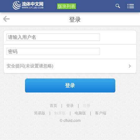
版块列表
etu
登录
p
安全提问(未设置请忽略)
登录
首页
|
登录
|
注册
简易版
|
触屏版
|
电脑版
|
客户端
© cfluid.com