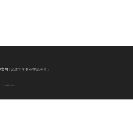
中文网
(
流体力学专业交流平台
)
 5 queries .