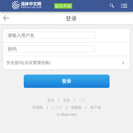
版块列表
etu
登录
p
安全提问(未设置请忽略)
登录
首页
|
登录
|
注册
简易版
|
触屏版
|
电脑版
|
客户端
© cfluid.com