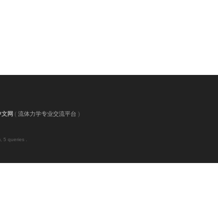
中文网
(
流体力学专业交流平台
)
 5 queries .