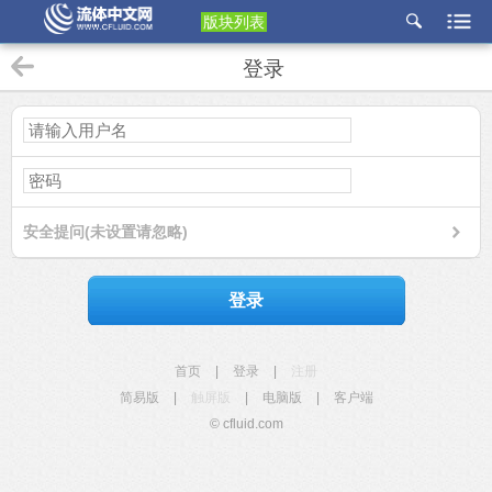
版块列表
etu
登录
p
安全提问(未设置请忽略)
登录
首页
|
登录
|
注册
简易版
|
触屏版
|
电脑版
|
客户端
© cfluid.com