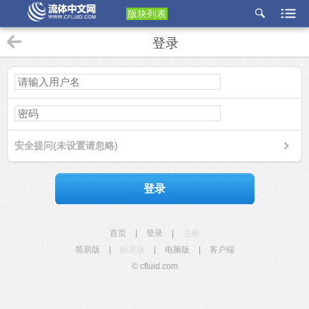
版块列表
etu
登录
p
安全提问(未设置请忽略)
登录
首页
|
登录
|
注册
简易版
|
触屏版
|
电脑版
|
客户端
© cfluid.com