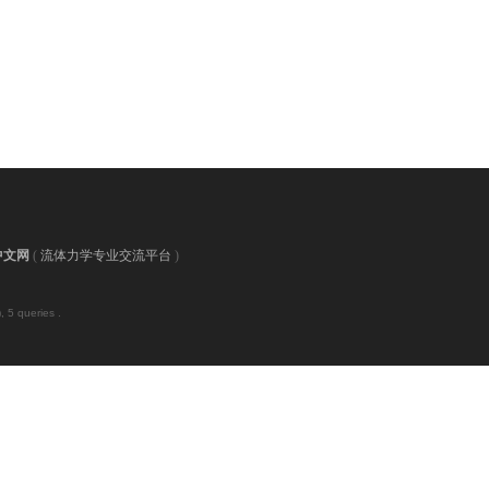
中文网
(
流体力学专业交流平台
)
 5 queries .