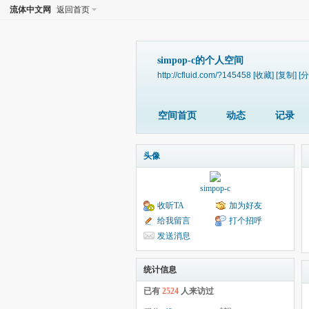
流体中文网
返回首页
simpop-c的个人空间
http://cfluid.com/?145458
[收藏]
[复制]
[分
空间首页
动态
记录
头像
simpop-c
收听TA
加为好友
给我留言
打个招呼
发送消息
统计信息
已有
2524
人来访过