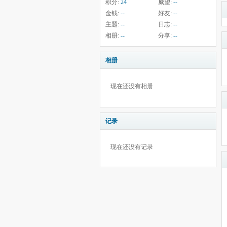
积分:
24
威望:
--
金钱:
--
好友:
--
主题:
--
日志:
--
相册:
--
分享:
--
相册
现在还没有相册
记录
现在还没有记录