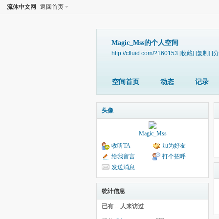
流体中文网
返回首页
Magic_Mss的个人空间
http://cfluid.com/?160153
[收藏]
[复制]
[分
空间首页
动态
记录
头像
Magic_Mss
收听TA
加为好友
给我留言
打个招呼
发送消息
统计信息
已有
--
人来访过