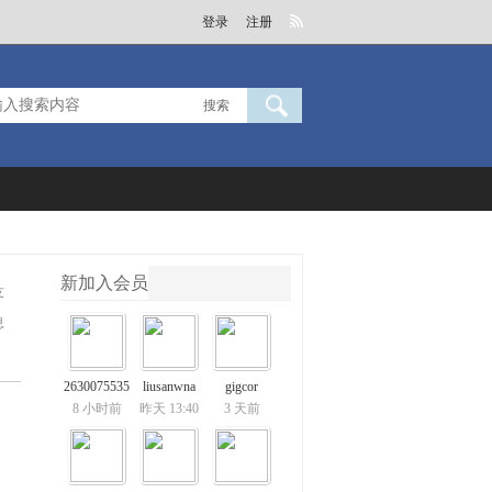
登录
注册
搜索
新加入会员
友
息
2630075535
liusanwna
gigcor
8 小时前
昨天 13:40
3 天前