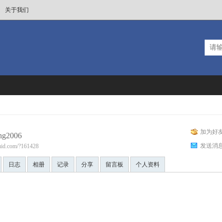
关于我们
加为好
ng2006
发送消
fluid.com/?161428
日志
相册
记录
分享
留言板
个人资料