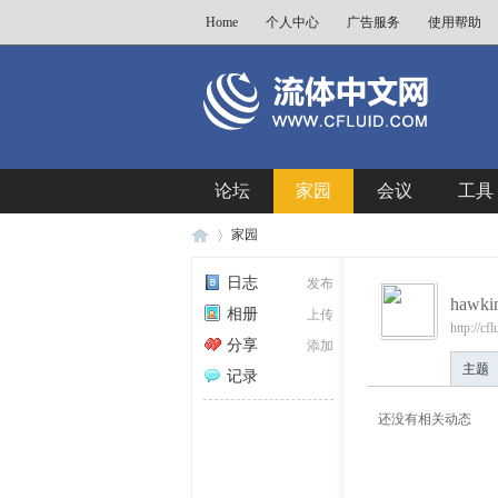
Home
个人中心
广告服务
使用帮助
论坛
家园
会议
工具
家园
日志
发布
hawki
相册
上传
http://c
流
›
分享
添加
主题
记录
还没有相关动态