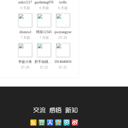
noko1217
guoliming076
iceflu
6 天前
6 天前
6 天前
dixinzwl
阿呆12345
qweyangyue
7 天前
7 天前
07-29
学徒小朱
肝不动就开摆
1914646816
07-29
07-25
07-25