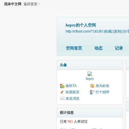
流体中文网
返回首页
hepey的个人空间
http://cfluid.com/?18180
[收藏]
[复制]
[分
空间首页
动态
记录
头像
hepey
收听TA
加为好友
给我留言
打个招呼
发送消息
统计信息
已有
965
人来访过