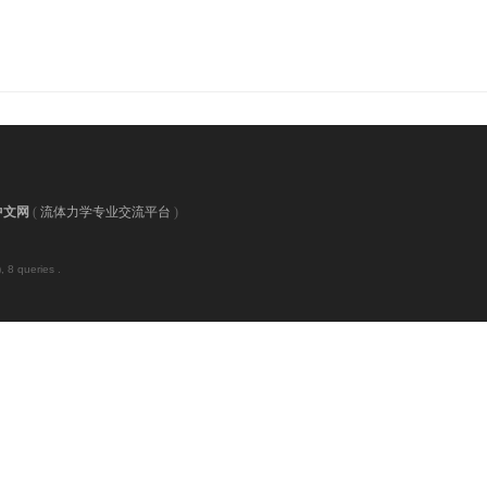
中文网
(
流体力学专业交流平台
)
 8 queries .