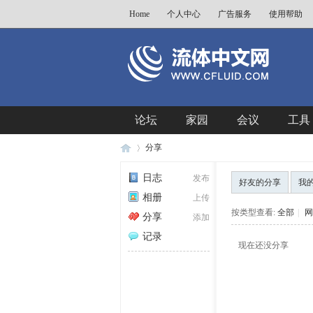
Home
个人中心
广告服务
使用帮助
论坛
家园
会议
工具
分享
日志
发布
好友的分享
我
相册
上传
流
›
按类型查看:
全部
|
网
分享
添加
记录
现在还没分享