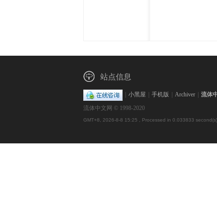
体
站点信息
|
小黑屋
|
手机版
|
Archiver
|
流体
流体中文网 © 1998-2020
中
GMT+8, 2026-8-8 15:25
, Processed in 0.033833 second(s),