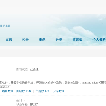
享]
[RSS]
日志
相册
主题
分享
留言板
个人资料
邮箱状态
已验证
件，开源手机操作系统，开源嵌入式操作系统，智能控制器，mini and micro CH
微型工厂
|
相册数 0
|
回帖数 1534
|
主题数 123
|
分享数 0
生日
-
毕业学校
HUST