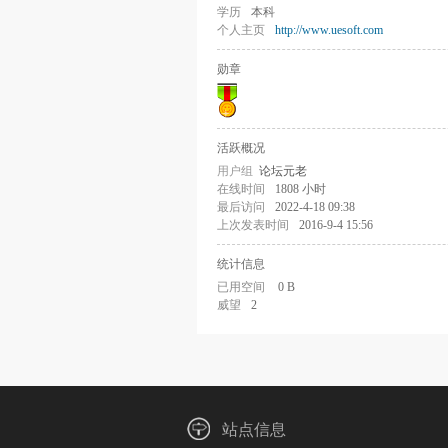
学历
本科
个人主页
http://www.uesoft.com
勋章
活跃概况
用户组
论坛元老
在线时间
1808 小时
最后访问
2022-4-18 09:38
上次发表时间
2016-9-4 15:56
统计信息
已用空间
0 B
威望
2
站点信息