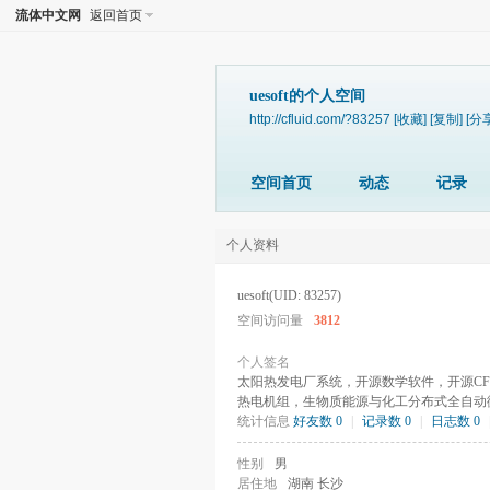
流体中文网
返回首页
uesoft的个人空间
http://cfluid.com/?83257
[收藏]
[复制]
[分
空间首页
动态
记录
个人资料
uesoft
(UID: 83257)
空间访问量
3812
个人签名
太阳热发电厂系统，开源数学软件，开源CFD软
热电机组，生物质能源与化工分布式全自动
统计信息
好友数 0
|
记录数 0
|
日志数 0
性别
男
居住地
湖南 长沙