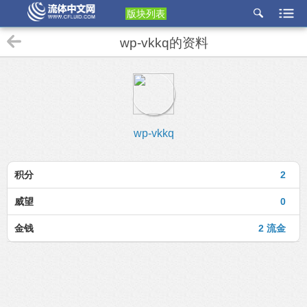
版块列表
etu
wp-vkkq的资料
p
wp-vkkq
积分
2
威望
0
金钱
2 流金