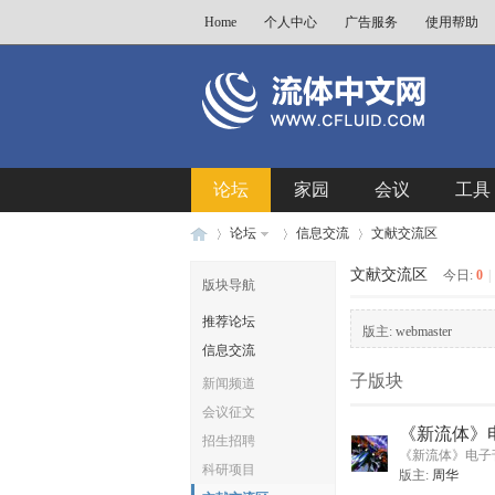
Home
个人中心
广告服务
使用帮助
论坛
家园
会议
工具
论坛
信息交流
文献交流区
文献交流区
今日:
0
|
版块导航
推荐论坛
流
»
›
›
版主:
webmaster
信息交流
子版块
新闻频道
会议征文
《新流体》
招生招聘
《新流体》电子
科研项目
版主:
周华