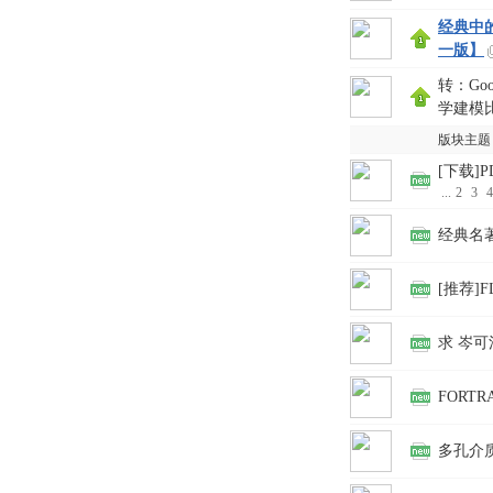
文
经典中
一版】
转：Go
学建模
版块主题
[下载
...
2
3
4
网
经典名
[推荐]
求 岑
FORT
多孔介