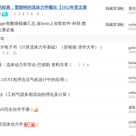
的经典：普朗特的流体力学概论【1952年英文第
隐藏置顶帖
通流
2010
...
2
3
4
5
6
..
8
ogle免翻墙镜像汇总,改hosts上谷歌软件-科研,数
隐藏置顶帖
webm
2014
比赛必备
]PDF电子书《计算流体力学基础》（苏铭德 清华大学）
garb
2005
5
6
..
23
liuda
著：流体动力学导论-巴彻勒 资料共享！
...
2
3
4
2013
mch
FLUENT程序在压气机设计中的应用
2005
caili
可法《工程气固多相流动的理论及计算 》
2011
咸鱼
RAN完全自学手册
2015
zl19
质流体动力学
2016