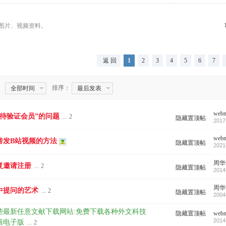
图片、视频资料。
返 回
1
2
3
4
5
6
7
排序：
全部时间
最后发表
webm
等待验证会员”的问题
...
2
隐藏置顶帖
2017
webm
转发B站视频的方法
隐藏置顶帖
2021
周华
复邀请注册
...
2
隐藏置顶帖
2014
周华
中提问的艺术
...
2
隐藏置顶帖
2004
些最新任意文献下载网站:免费下载各种外文科技
隐藏置顶帖
webm
2014
籍电子版
...
2