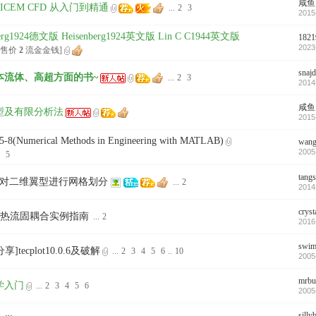
咸鱼
 ICEM CFD 从入门到精通
...
2
3
2015
berg1924德文版 Heisenberg1924英文版 Lin C C1944英文版
1821
2023
 [售价
2
流金金钱]
snaj
本流体、高超方面的书~
...
2
3
2014
咸鱼
型及有限分析法
2015
8(Numerical Methods in Engineering with MATLAB)
wang
2005
5
tang
件对二维翼型进行网格划分
...
2
2014
cryst
S 热流固耦合实例指南
...
2
2016
swim
享]tecplot10.0.6及破解
...
2
3
4
5
6
..
10
2005
mrbu
学入门
...
2
3
4
5
6
2005
silly