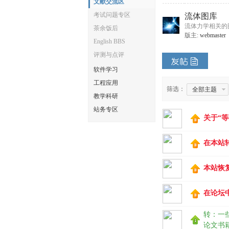
文献交流区
考试问题专区
流体图库
体
流体力学相关的
茶余饭后
版主:
webmaster
English BBS
评测与点评
软件学习
工程应用
筛选：
全部主题
教学科研
站务专区
关于“
中
在本站
本站恢
在论坛
转：一
论文书