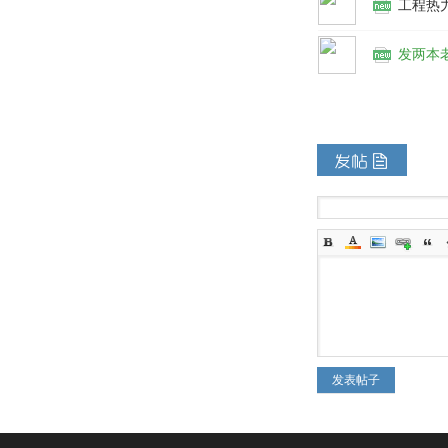
工程热
发两本
发表帖子