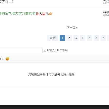
力学
...
2
2007
qxss
老的空气动力学方面的书
2014
下一页 »
返 回
1
2
3
4
5
6
7
还可输入
80
个字符
您需要登录后才可以发帖
登录
|
注册