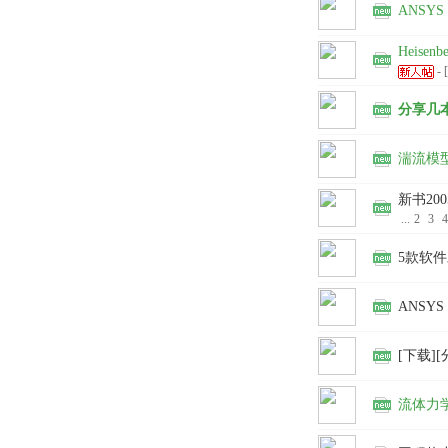
ANSYS
Heisen
-
分享几
湍流模
新书2005-
...
2
3
4
5款软
ANSY
[下载][分
流体力