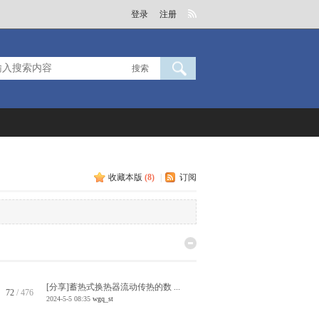
登录
注册
搜索
收藏本版
(
8
)
|
订阅
[分享]蓄热式换热器流动传热的数 ...
72
/ 476
2024-5-5 08:35
wgq_st