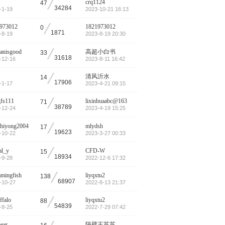
/
crq1124
47
34284
-1-19
2023-10-21 16:13
/
973012
1821973012
0
1871
-8-19
2023-8-19 20:30
/
danisgood
高超小白书
33
31618
-12-16
2023-8-11 16:42
/
清风沂水
14
17906
-1-17
2023-4-21 09:15
/
fs111
lixinhuaabc@163
71
38789
-12-24
2023-4-19 15:25
/
shiyong2004
mlydsh
17
19623
-10-22
2023-3-27 00:33
/
al_y
CFD-W
15
18934
-9-28
2022-12-6 17:32
/
mingfish
liyqxtu2
138
68907
-10-27
2022-8-13 21:37
/
ffalo
liyqxtu2
88
54839
-8-25
2022-7-29 07:42
bear
隔壁王苏苏