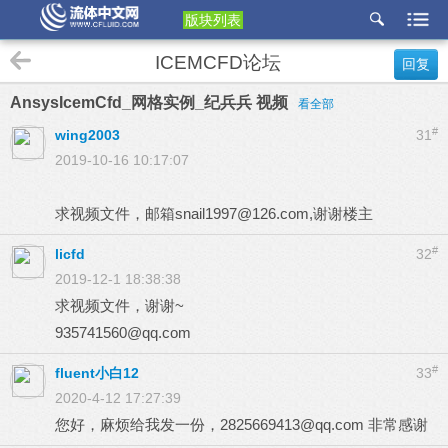
版块列表
etu
ICEMCFD论坛
回复
p
AnsysIcemCfd_网格实例_纪兵兵 视频
看全部
#
wing2003
31
2019-10-16 10:17:07
求视频文件，邮箱
snail1997@126.com
,谢谢楼主
#
licfd
32
2019-12-1 18:38:38
求视频文件，谢谢~
935741560@qq.com
#
fluent小白12
33
2020-4-12 17:27:39
您好，麻烦给我发一份，
2825669413@qq.com
非常感谢