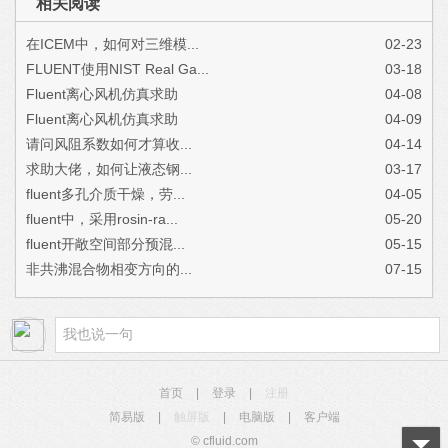
相关阅读
在ICEM中，如何对三维模...
02-23
FLUENT使用NIST Real Ga...
03-18
Fluent离心风机仿真求助
04-08
Fluent离心风机仿真求助
04-09
请问风阻系数如何才算收...
04-14
求助大佬，如何让液态钢...
03-17
fluent多孔介质干燥，劳...
04-05
fluent中，采用rosin-ra...
05-20
fluent开敞空间部分预混...
05-15
非共沸混合物相变方向的...
07-15
首页
|
登录
|
注册
简易版
|
触屏版
|
电脑版
|
客户端
© cfluid.com