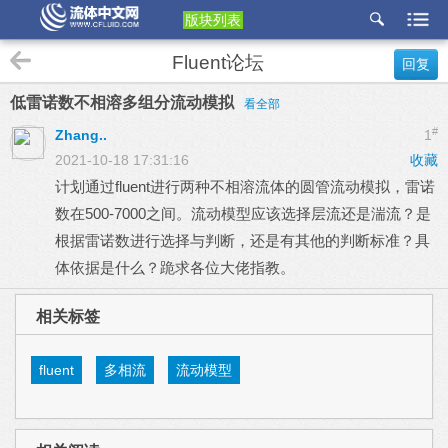
版块列表
etu
Fluent论坛
回复
p
低雷诺数不相溶多组分流动模拟
看全部
#
Zhang..
1
2021-10-18 17:31:16
收藏
计划通过fluent进行两种不相溶流体的圆管流动模拟，雷诺
数在500-7000之间。流动模型应该选择层流还是湍流？是
根据雷诺数进行选择与判断，还是有其他的判断标准？具
体依据是什么？跪求各位大佬指教。
相关标签
fluent
多相流
流动模型