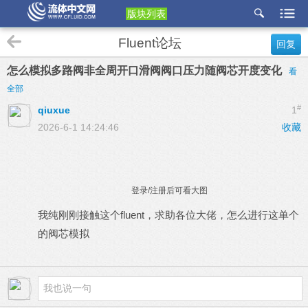
版块列表
etu
Fluent论坛
回复
p
怎么模拟多路阀非全周开口滑阀阀口压力随阀芯开度变化
看
全部
#
qiuxue
1
2026-6-1 14:24:46
收藏
登录/注册后可看大图
我纯刚刚接触这个fluent，求助各位大佬，怎么进行这单个
的阀芯模拟