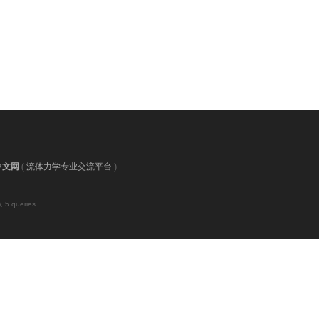
中文网
(
流体力学专业交流平台
)
 5 queries .