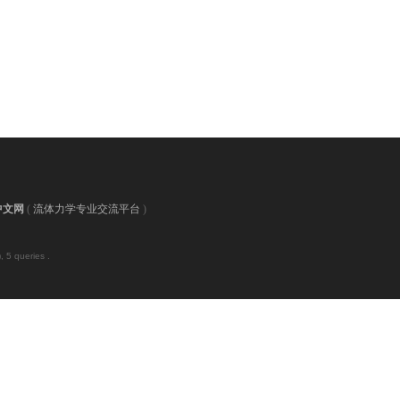
中文网
(
流体力学专业交流平台
)
 5 queries .