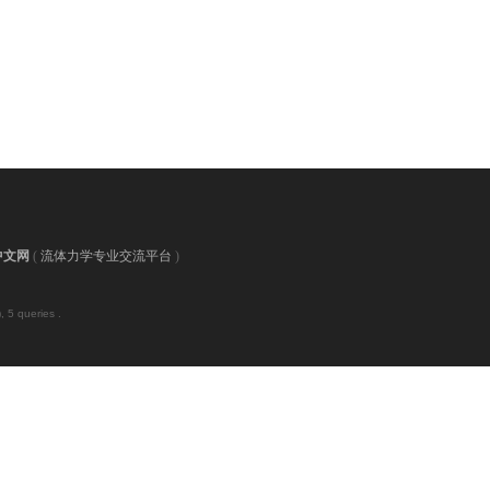
中文网
(
流体力学专业交流平台
)
 5 queries .