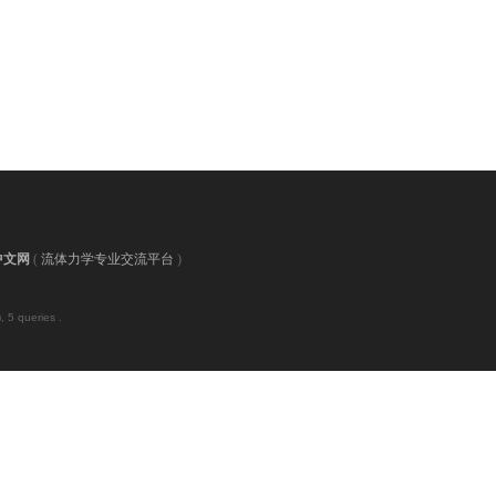
中文网
(
流体力学专业交流平台
)
 5 queries .