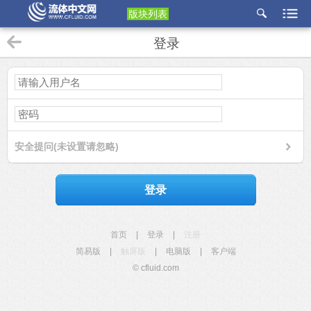
版块列表
etu
登录
p
安全提问(未设置请忽略)
登录
首页
|
登录
|
注册
简易版
|
触屏版
|
电脑版
|
客户端
© cfluid.com