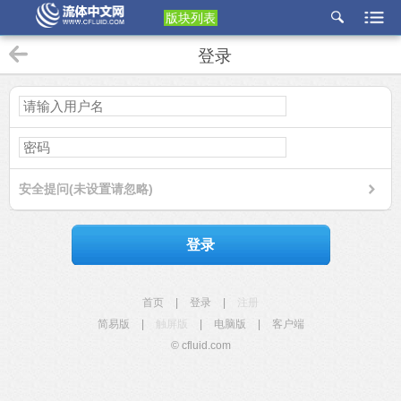
版块列表
etu
登录
p
安全提问(未设置请忽略)
登录
首页
|
登录
|
注册
简易版
|
触屏版
|
电脑版
|
客户端
© cfluid.com