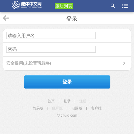
版块列表
etu
登录
p
安全提问(未设置请忽略)
登录
首页
|
登录
|
注册
简易版
|
触屏版
|
电脑版
|
客户端
© cfluid.com