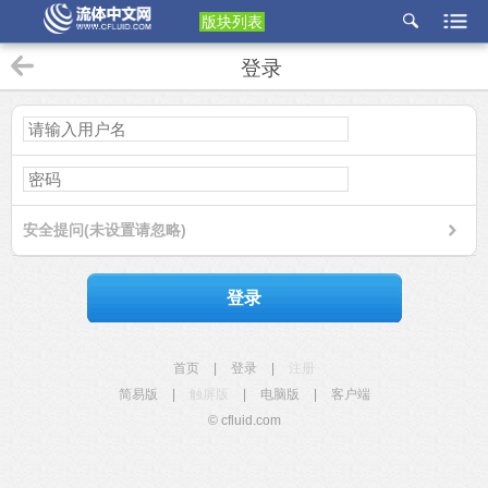
版块列表
etu
登录
p
安全提问(未设置请忽略)
登录
首页
|
登录
|
注册
简易版
|
触屏版
|
电脑版
|
客户端
© cfluid.com