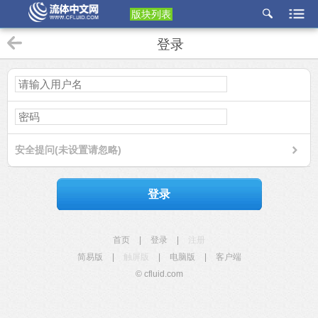
版块列表
etu
登录
p
安全提问(未设置请忽略)
登录
首页
|
登录
|
注册
简易版
|
触屏版
|
电脑版
|
客户端
© cfluid.com