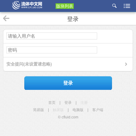
版块列表
etu
登录
p
安全提问(未设置请忽略)
登录
首页
|
登录
|
注册
简易版
|
触屏版
|
电脑版
|
客户端
© cfluid.com