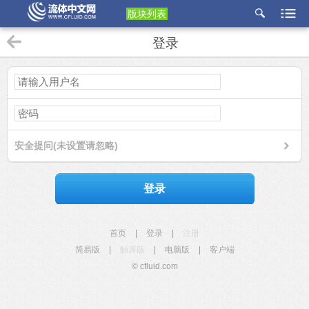
版块列表
etu
登录
p
安全提问(未设置请忽略)
登录
首页
|
登录
|
注册
简易版
|
触屏版
|
电脑版
|
客户端
© cfluid.com