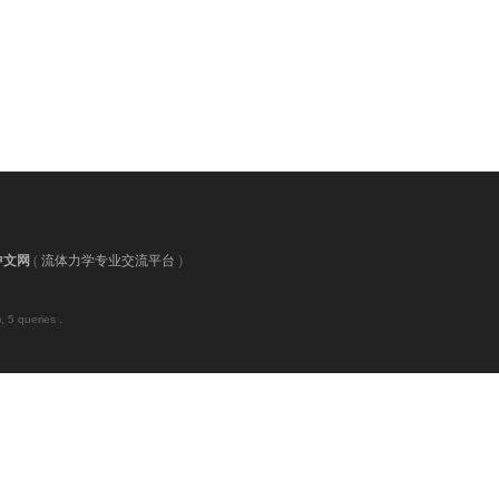
中文网
(
流体力学专业交流平台
)
 5 queries .