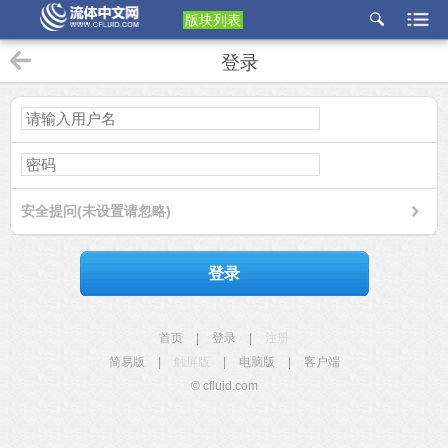
版块列表
etu
登录
p
安全提问(未设置请忽略)
登录
首页
|
登录
|
注册
简易版
|
触屏版
|
电脑版
|
客户端
© cfluid.com