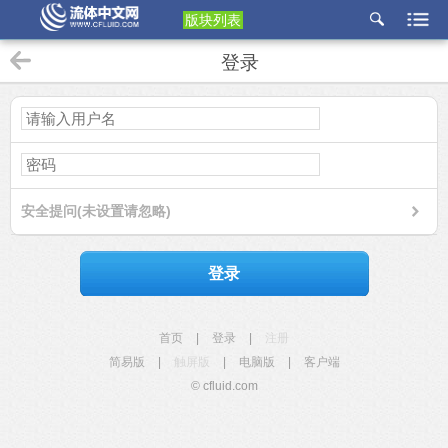
版块列表
etu
登录
p
安全提问(未设置请忽略)
登录
首页
|
登录
|
注册
简易版
|
触屏版
|
电脑版
|
客户端
© cfluid.com