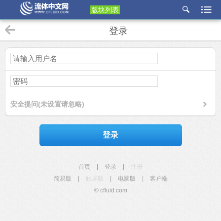
版块列表
etu
登录
p
安全提问(未设置请忽略)
登录
首页
|
登录
|
注册
简易版
|
触屏版
|
电脑版
|
客户端
© cfluid.com