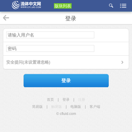
版块列表
etu
登录
p
安全提问(未设置请忽略)
登录
首页
|
登录
|
注册
简易版
|
触屏版
|
电脑版
|
客户端
© cfluid.com