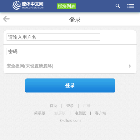
版块列表
etu
登录
p
安全提问(未设置请忽略)
登录
首页
|
登录
|
注册
简易版
|
触屏版
|
电脑版
|
客户端
© cfluid.com