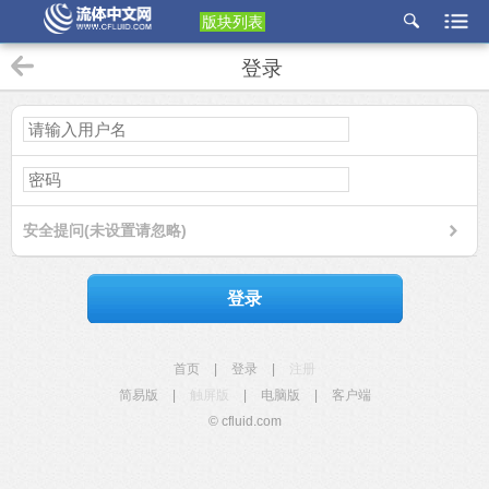
版块列表
etu
登录
p
安全提问(未设置请忽略)
登录
首页
|
登录
|
注册
简易版
|
触屏版
|
电脑版
|
客户端
© cfluid.com