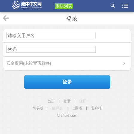
版块列表
etu
登录
p
安全提问(未设置请忽略)
登录
首页
|
登录
|
注册
简易版
|
触屏版
|
电脑版
|
客户端
© cfluid.com