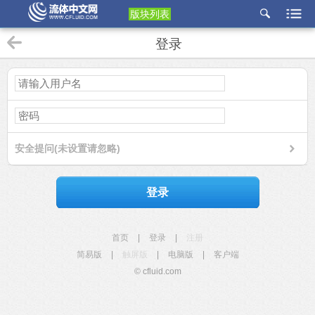
版块列表
etu
登录
p
安全提问(未设置请忽略)
登录
首页
|
登录
|
注册
简易版
|
触屏版
|
电脑版
|
客户端
© cfluid.com