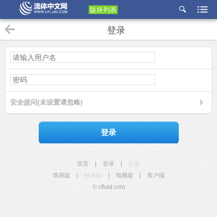
版块列表
etu
登录
p
安全提问(未设置请忽略)
登录
首页
|
登录
|
注册
简易版
|
触屏版
|
电脑版
|
客户端
© cfluid.com