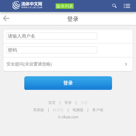
版块列表
etu
登录
p
安全提问(未设置请忽略)
登录
首页
|
登录
|
注册
简易版
|
触屏版
|
电脑版
|
客户端
© cfluid.com