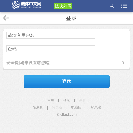
版块列表
etu
登录
p
安全提问(未设置请忽略)
登录
首页
|
登录
|
注册
简易版
|
触屏版
|
电脑版
|
客户端
© cfluid.com